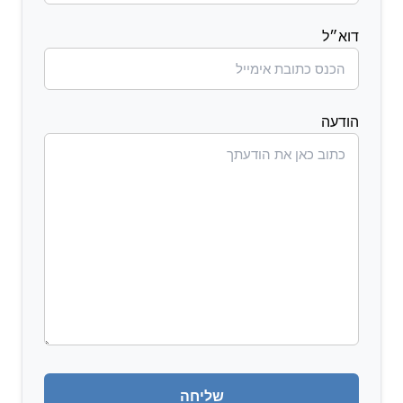
דוא״ל
הודעה