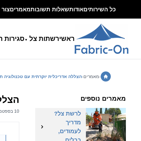
כל השירותים
אודות
שאלות תשובות
מאמרים
צור 
ראשי
רשתות צל
סגירות ח
›
מאמרים
›
הצללה אדריכלית יוקרתית עם טכנולוגיה ח
איך בוחרים
הצללה
מאמרים נוספים
קונסטרוקציה
10 בספטמבר 2025 | אור
לרשת צל?
מדריך
לעמודים,
הצללת
כבלים