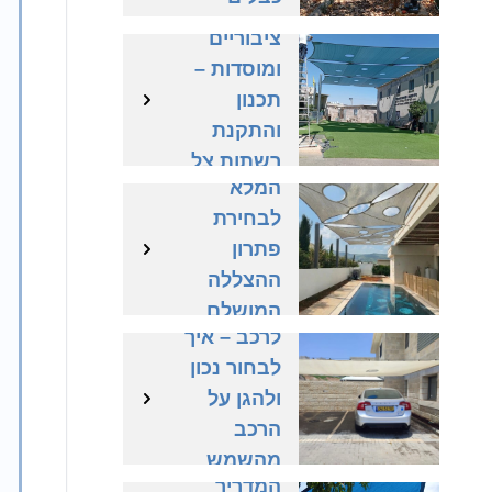
שטחים
ומתיחה
ציבוריים
נכונה
ומוסדות –
רשת צל
תכנון
לבריכה –
והתקנת
המדריך
רשתות צל
המלא
בהתאמה
לבחירת
אישית
פתרון
ההצללה
רשת צל
המושלם
לרכב – איך
לבריכה
לבחור נכון
פרטית
ולהגן על
וציבורית
הרכב
רשת צל –
מהשמש
המדריך
הישראלית