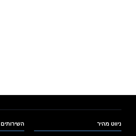
כמה עולה סגיר
לכבלים באמצעות
תהליך הפתיחה ו
לאחד הצדדים. הפ
המחיר משתנה לפ
האם רשת צל נ
והאם נדרשת קונ
כן רשתות הצללה
איכותית עם התקנ
בטוחים.
ניווט מהיר
השירותים 