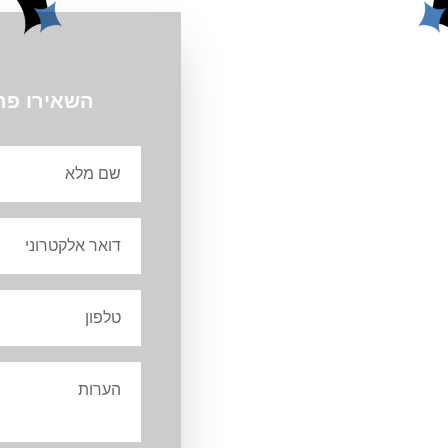
שאלות תשובות
השאירו פר
ירת חורף עם שמשונית ולא בזכוכית?
משונית היא פתרון חכם, פרקטי ומשתלם יותר לעומת זכוכית. קודם כ
שמעותית, שאינה דורשת ברוב המקרים אישורים מיוחדים כמו היתר בנ
לזכוכית שדורשת מסגרות יקרות והתקנה קבועה, השמשונית קלה לפירו
ה למושלמת לשימוש עונתי. יתרון נוסף הוא הבטיחות: השמשונית קל
ך שאין חשש משבירה או סיכון מיותר לבני הבית או הסביבה.
שת צל נפתחת (נוסעת)?