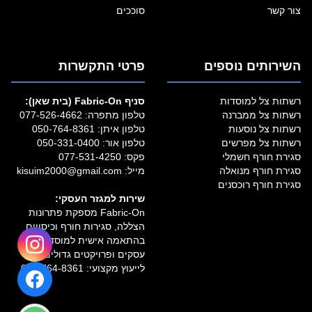
צור קשר
סוככים
השירותים נוספים
פרטי התקשרות
רשתות צל למוסדות
סניף Fabric‑On (בית שאן):
רשתות צל ממברנה
טלפון מתפרה:
077-526-4662
רשתות צל נוסעות
טלפון איתן:
050-764-8361
רשתות צל מפרשים
טלפון אור:
050-331-0400
סגירת חורף חשמלי
פקס: 077-531-4250
סגירת חורף מנואלה
מייל:
kisuim2000@gmail.com
סגירת חורף רוכסנים
שירות למגזר העסקי:
Fabric‑On מספקת פתרונות
הצללה, סגירות חורף וכיסויים
בהתאמה אישית למוסדות,
עסקים ופרויקטים גדולים.
לייעוץ מקצועי:
050-764-8361