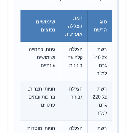
רמת
סוג
שימושים
מאפיינ
הצללה
הרשת
נפוצים
מרכזיי
אופיינית
רשת
הצללה
גינות, צמחייה
קלה יו
צל 140
קלה עד
ושימושים
ומאפש
גרם
בינונית
עונתיים
אור ואו
למ"ר
רשת
הצללה
חניות, חצרות,
שילוב ט
צל 220
גבוהה
בריכות ובתים
צפיפות
גרם
פרטיים
ועמידו
למ"ר
רשת
הצללה
חניות, מוסדות
רשת כ