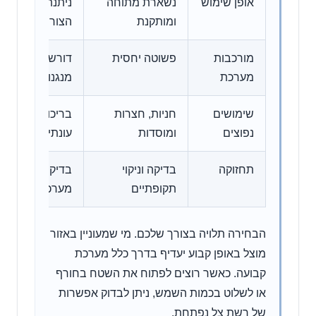
אופן שימוש
נשארת מתוחה
ניתנת לפתיחה ו
ומותקנת
הצורך
מורכבות
פשוטה יחסית
דורשת מסילות, 
מערכת
מנגנון תנועה
שימושים
חניות, חצרות
בריכות, פרגולו
נפוצים
ומוסדות
עונתיים
תחזוקה
בדיקה וניקוי
בדיקה של הרשת
תקופתיים
מערכת התנועה
הבחירה תלויה בצורך שלכם. מי שמעוניין באזור
מוצל באופן קבוע יעדיף בדרך כלל מערכת
קבועה. כאשר רוצים לפתוח את השטח בחורף
או לשלוט בכמות השמש, ניתן לבדוק אפשרות
של רשת צל נפתחת.