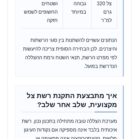
צל 320
גבוהה
ושטחים
ומאסיב
גרם
במיוחד
החשופים לשמש
בהתאם 
למ"ר
חזקה
המערכ
הנתונים עשויים להשתנות בין סוגי הרשתות
והיצרנים. לכן הבחירה הסופית צריכה להיעשות
לפי מפרט הרשת, תנאי השטח ורמת ההצללה
הנדרשת בפועל.
איך מתבצעת התקנת רשת צל
מקצועית, שלב אחר שלב?
מערכת הצללה טובה מתחילה בתכנון נכון. רשת
איכותית בלבד אינה מספיקה אם נקודות העיגון
חלשות, הקונסטרוקציה אינה מתאימה או