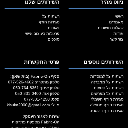
ניווט מהיר
השירותים שלנו
ראשי
רשתות צל
מאמרים
סגירות חורף
שאלות תשובות
פגודות
אודות
פרגולות בעיצוב אישי
צור קשר
סוככים
השירותים נוספים
פרטי התקשרות
רשתות צל למוסדות
סניף Fabric‑On (בית שאן):
רשתות צל ממברנה
טלפון מתפרה:
077-526-4662
רשתות צל נוסעות
טלפון איתן:
050-764-8361
רשתות צל מפרשים
טלפון אור:
050-331-0400
סגירת חורף חשמלי
פקס: 077-531-4250
סגירת חורף מנואלה
מייל:
kisuim2000@gmail.com
סגירת חורף רוכסנים
שירות למגזר העסקי:
Fabric‑On מספקת פתרונות
הצללה, סגירות חורף וכיסויים