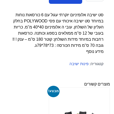
של
7,990.00 ₪.
9,990.00 ₪.
סט
ישיבה
סט ישיבה אלומיניום יוקרתי עגול עם 6 כורסאות נוחות
עגול
במיוחד סט ישיבה איכותי עם פסי POLYWOOD בחלק
עם
העליון של השולחן. עובי ה אלומיניום 40*40 מ"מ. כריות
6
בעובי של 12 ס"מ ממולאים בספוג וכותנה. כורסאות
כורסאות
רחבות במיוחד מידות השולחן: קוטר 180 ס"מ – ענק ! !!
לבן
גובה 70 ס"מ מידות הכורסה : 73*78*79ג.
מידע נוסף
קטגוריה:
פינות ישיבה
מוצרים קשורים
מבצע!