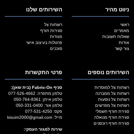
ניווט מהיר
השירותים שלנו
ראשי
רשתות צל
מאמרים
סגירות חורף
שאלות תשובות
פגודות
אודות
פרגולות בעיצוב אישי
צור קשר
סוככים
השירותים נוספים
פרטי התקשרות
רשתות צל למוסדות
סניף Fabric‑On (בית שאן):
רשתות צל ממברנה
טלפון מתפרה:
077-526-4662
רשתות צל נוסעות
טלפון איתן:
050-764-8361
רשתות צל מפרשים
טלפון אור:
050-331-0400
סגירת חורף חשמלי
פקס: 077-531-4250
סגירת חורף מנואלה
מייל:
kisuim2000@gmail.com
סגירת חורף רוכסנים
שירות למגזר העסקי: