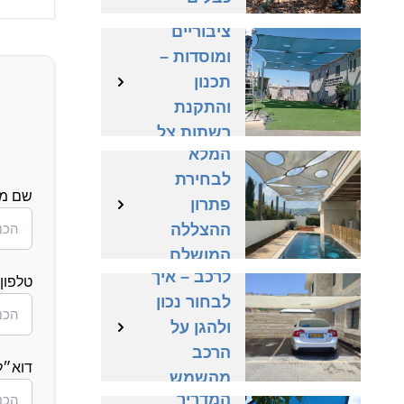
שטחים
ומתיחה
ציבוריים
נכונה
ומוסדות –
רשת צל
תכנון
לבריכה –
והתקנת
המדריך
רשתות צל
המלא
בהתאמה
לבחירת
אישית
שם מ
פתרון
ההצללה
רשת צל
המושלם
לרכב – איך
לבריכה
טלפון
לבחור נכון
פרטית
ולהגן על
וציבורית
הרכב
דוא״ל
רשת צל –
מהשמש
המדריך
הישראלית