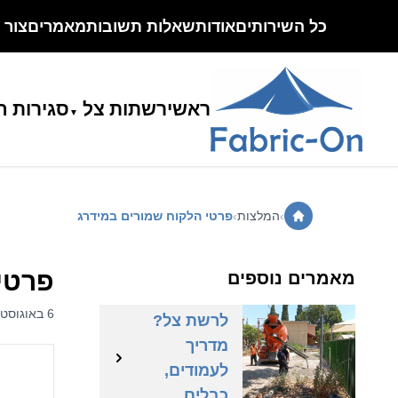
כל השירותים
אודות
שאלות תשובות
מאמרים
צור 
ראשי
רשתות צל
סגירות ח
›
המלצות
›
פרטי הלקוח שמורים במידרג
איך בוחרים
פרטי
מאמרים נוספים
קונסטרוקציה
6 באוגוסט 2025 | אור
לרשת צל?
מדריך
לעמודים,
הצללת
כבלים