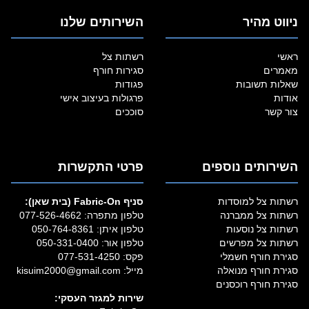
ניווט מהיר
השירותים שלנו
ראשי
רשתות צל
מאמרים
סגירות חורף
שאלות תשובות
פגודות
אודות
פרגולות בעיצוב אישי
צור קשר
סוככים
השירותים נוספים
פרטי התקשרות
רשתות צל למוסדות
סניף Fabric‑On (בית שאן):
רשתות צל ממברנה
טלפון מתפרה:
077-526-4662
רשתות צל נוסעות
טלפון איתן:
050-764-8361
רשתות צל מפרשים
טלפון אור:
050-331-0400
סגירת חורף חשמלי
פקס: 077-531-4250
סגירת חורף מנואלה
מייל:
kisuim2000@gmail.com
סגירת חורף רוכסנים
שירות למגזר העסקי: