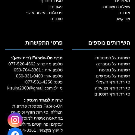
מאמרים
סגירות חורף
שאלות תשובות
פגודות
אודות
פרגולות בעיצוב אישי
צור קשר
סוככים
השירותים נוספים
פרטי התקשרות
רשתות צל למוסדות
סניף Fabric‑On (בית שאן):
רשתות צל ממברנה
טלפון מתפרה:
077-526-4662
רשתות צל נוסעות
טלפון איתן:
050-764-8361
רשתות צל מפרשים
טלפון אור:
050-331-0400
סגירת חורף חשמלי
פקס: 077-531-4250
סגירת חורף מנואלה
מייל:
kisuim2000@gmail.com
סגירת חורף רוכסנים
שירות למגזר העסקי:
Fabric‑On מספקת פתרונות
הצללה, סגירות חורף וכיסויים
בהתאמה אישית למוסדות,
עסקים ופרויקטים גדולים.
לייעוץ מקצועי:
050-764-8361