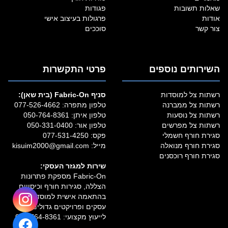
שאלות תשובות
פגודות
אודות
פרגולות בעיצוב אישי
צור קשר
סוככים
השירותים נוספים
פרטי התקשרות
רשתות צל למוסדות
סניף Fabric‑On (בית שאן):
רשתות צל ממברנה
טלפון מתפרה:
077-526-4662
רשתות צל נוסעות
טלפון איתן:
050-764-8361
רשתות צל מפרשים
טלפון אור:
050-331-0400
סגירת חורף חשמלי
פקס: 077-531-4250
סגירת חורף מנואלה
מייל:
kisuim2000@gmail.com
סגירת חורף רוכסנים
שירות למגזר העסקי:
Fabric‑On מספקת פתרונות
הצללה, סגירות חורף וכיסויים
בהתאמה אישית למוסדות,
עסקים ופרויקטים גדולים.
לייעוץ מקצועי:
050-764-8361