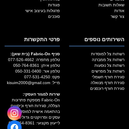
שאלות תשובות
פגודות
אודות
פרגולות בעיצוב אישי
צור קשר
סוככים
השירותים נוספים
פרטי התקשרות
רשתות צל למוסדות
סניף Fabric‑On (בית שאן):
רשתות צל ממברנה
טלפון מתפרה:
077-526-4662
רשתות צל נוסעות
טלפון איתן:
050-764-8361
רשתות צל מפרשים
טלפון אור:
050-331-0400
סגירת חורף חשמלי
פקס: 077-531-4250
סגירת חורף מנואלה
מייל:
kisuim2000@gmail.com
סגירת חורף רוכסנים
שירות למגזר העסקי:
Fabric‑On מספקת פתרונות
הצללה, סגירות חורף וכיסויים
בהתאמה אישית למוסדות,
עסקים ופרויקטים גדולים.
לייעוץ מקצועי:
050-764-8361