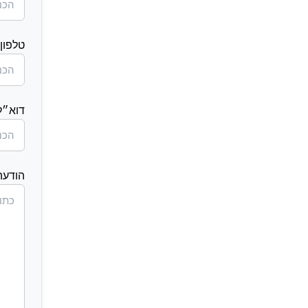
טלפון
דוא״ל
הודעה