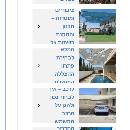
שטחים
ומתיחה
ציבוריים
נכונה
ומוסדות –
רשת צל
תכנון
לבריכה –
והתקנת
המדריך
רשתות צל
המלא
בהתאמה
לבחירת
אישית
פתרון
ההצללה
רשת צל
המושלם
לרכב – איך
לבריכה
לבחור נכון
פרטית
ולהגן על
וציבורית
הרכב
רשת צל –
מהשמש
המדריך
הישראלית