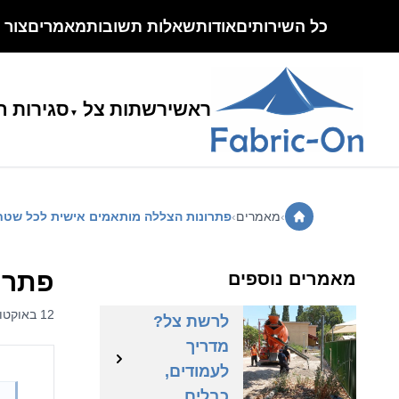
כל השירותים
אודות
שאלות תשובות
מאמרים
צור 
ראשי
רשתות צל
סגירות ח
›
מאמרים
›
פתרונות הצללה מותאמים אישית לכל שטח
איך בוחרים
פתרו
מאמרים נוספים
קונסטרוקציה
12 באוקטובר 2025 | אור
לרשת צל?
מדריך
לעמודים,
הצללת
כבלים