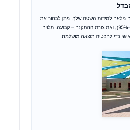
בדל
ה מלאה למידות השטח שלך. ניתן לבחור את
צבע הרשת, סוג החומר (HDPE או PVC), רמת ההצללה (40%–95%), ואת צורת ההתקנה – קבועה, תלויה