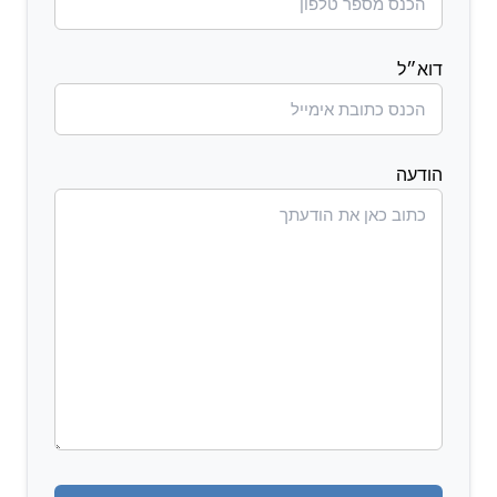
דוא״ל
הודעה