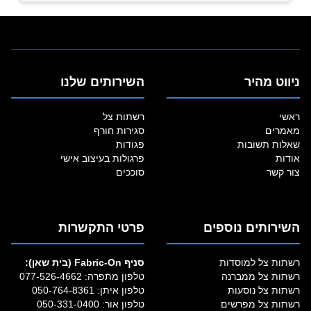
ניווט מהיר
השירותים שלנו
ראשי
רשתות צל
מאמרים
סגירות חורף
שאלות תשובות
פגודות
אודות
פרגולות בעיצוב אישי
צור קשר
סוככים
השירותים נוספים
פרטי התקשרות
רשתות צל למוסדות
סניף Fabric‑On (בית שאן):
רשתות צל ממברנה
טלפון מתפרה:
077-526-4662
רשתות צל נוסעות
טלפון איתן:
050-764-8361
רשתות צל מפרשים
טלפון אור:
050-331-0400