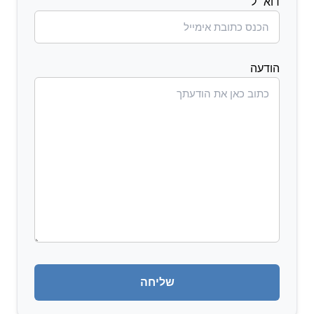
דוא״ל
הודעה