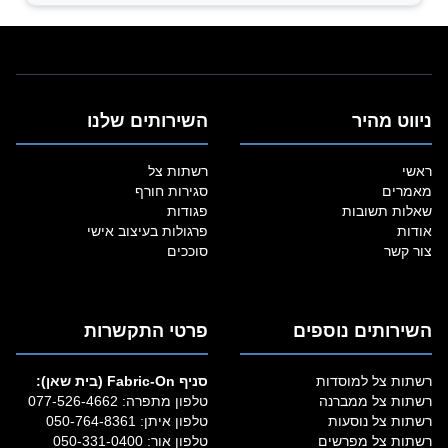
ניווט מהיר
השירותים שלנו
ראשי
רשתות צל
מאמרים
סגירות חורף
שאלות תשובות
פגודות
אודות
פרגולות בעיצוב אישי
צור קשר
סוככים
השירותים נוספים
פרטי התקשרות
רשתות צל למוסדות
סניף Fabric‑On (בית שאן):
רשתות צל ממברנה
טלפון מתפרה:
077-526-4662
רשתות צל נוסעות
טלפון איתן:
050-764-8361
רשתות צל מפרשים
טלפון אור:
050-331-0400