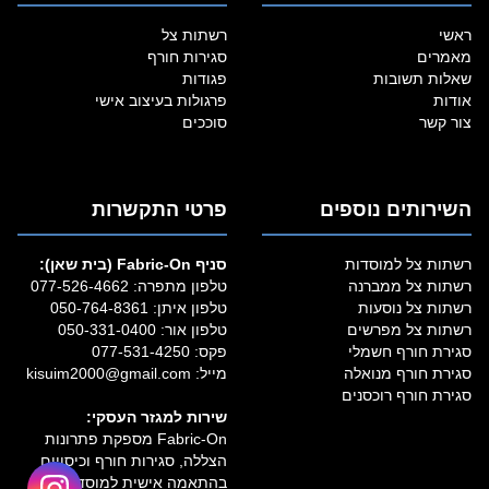
ראשי
רשתות צל
מאמרים
סגירות חורף
שאלות תשובות
פגודות
אודות
פרגולות בעיצוב אישי
צור קשר
סוככים
השירותים נוספים
פרטי התקשרות
רשתות צל למוסדות
סניף Fabric‑On (בית שאן):
רשתות צל ממברנה
טלפון מתפרה:
077-526-4662
רשתות צל נוסעות
טלפון איתן:
050-764-8361
רשתות צל מפרשים
טלפון אור:
050-331-0400
סגירת חורף חשמלי
פקס: 077-531-4250
סגירת חורף מנואלה
מייל:
kisuim2000@gmail.com
סגירת חורף רוכסנים
שירות למגזר העסקי:
Fabric‑On מספקת פתרונות
הצללה, סגירות חורף וכיסויים
בהתאמה אישית למוסדות,