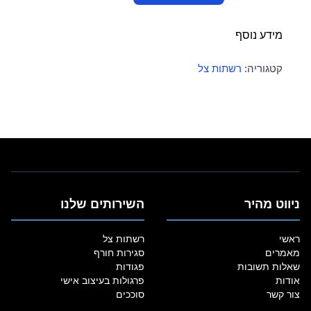
רשת
צל
מידע נוסף
140
גרם
קטגוריה:
רשתות צל
2*3
תפור
עם
טבעות
ניווט מהיר
השירותים שלנו
ראשי
רשתות צל
מאמרים
סגירות חורף
שאלות תשובות
פגודות
אודות
פרגולות בעיצוב אישי
צור קשר
סוככים